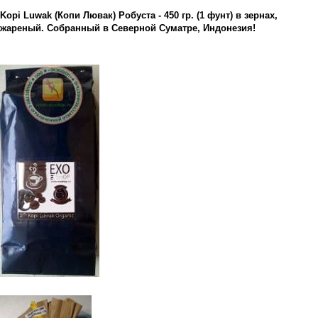
Kopi Luwak (Копи Лювак) Робуста - 450 гр. (1 фунт) в зернах,
жареный. Собранный в Северной Суматре, Индонезия!